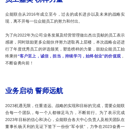
众能联合从2016年成立至今，过去的成长进步以及未来的战略实
现，离不开每一位众能员工的努力和付出。
为了向2022年为公司业务发展及经营管理做出杰出贡献的员工表示
感谢，同时鼓励更多众能伙伴努力进取再上层楼，本次战略会还进
行了年度优秀员工的评选颁奖，塑造榜样的力量，鼓励众能员工始
终秉持
“客户至上，诚信，担当，持续学习，始终创业”的价值观
，
不断奋勇向前！
誓师远航
业务启动
2023机遇无限，任重道远。战略的实现和目标的完成，需要众能联
合每一个团队，每一个人都铆足马力，不断前行。为了表示完成
2023年目标的信心和决心，众能联合各大中心负责人及相关团队在
董事长杨天利的见证下签下一份份“军令状”，力争在2023奋勇一