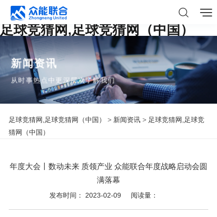
足球竞猜网,足球竞猜网（中国）
新闻资讯
从时事热点中更深层次了解我们
足球竞猜网,足球竞猜网（中国）
>
新闻资讯
>
足球竞猜网,足球竞
猜网（中国）
年度大会丨数动未来 质领产业 众能联合年度战略启动会圆
满落幕
发布时间： 2023-02-09
阅读量：