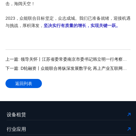
击，海阔天空！
2023，众能联合目标坚定，众志成城。我们已准备就绪，迎接机遇
与挑战，厚积薄发，
坚决实行有质量的增长，实现关键一跃。
上一篇: 领导关怀丨江苏省委常委南京市委书记韩立明一行考察调
研众能联合
下一篇: D轮融资丨众能联合将纵深发展数字化 再上产业互联网新
台阶
返回列表
设备租赁
行业应用