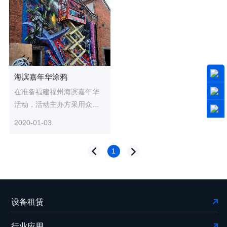
海滨嘉年华涂鸦
在准备福建福州海滨嘉年华
活动，活动主办方采用众能
联合高空车对墙体进行涂
2020-01-03
鸦，衬托节日气氛。
1
设备租赁
行业应用